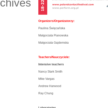
chives
Organizers/Organizatorzy:
Paulina Święcańska
Małgorzata Pianowska
Małgorzata Gajdemska
Teachers/Nauczyciele:
Intensive teachers
Nancy Stark Smith
Mike Vargas
Andrew Harwood
Ray Chung
Laboratories