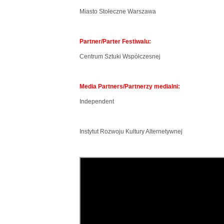
Miasto Stołeczne Warszawa
Partner/Parter Festiwalu:
Centrum Sztuki Współczesnej
Media Partners/Partnerzy medialni:
Independent
Instytut Rozwoju Kultury Alternetywnej