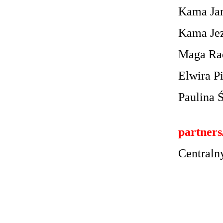
Kama Ja
Kama Jez
Maga Ra
Elwira P
Paulina 
partners
Centraln