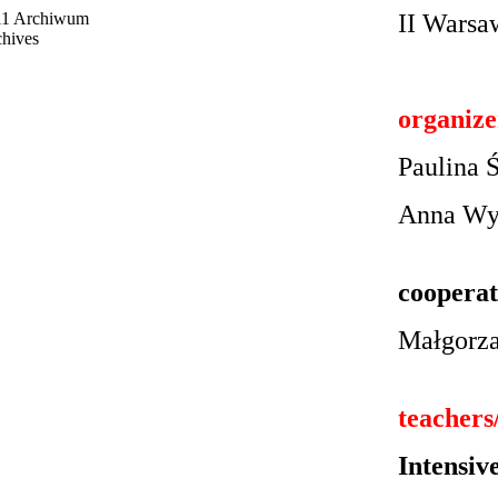
11 Archiwum
II Warsa
hives
organize
Paulina 
Anna Wy
cooperat
Małgorza
teachers
Intensiv