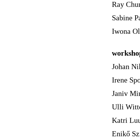
Ray Chu
Sabine P
Iwona O
worksho
Johan Ni
Irene Spo
Janiv Mi
Ulli Wit
Katri Lu
Enikő Sz