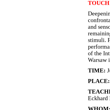
TOUCH
Deepenin
confronta
and senso
remaining
stimuli. 
performan
of the In
Warsaw i
TIME:
J
PLACE:
TEACH
Eckhard 
WHOM