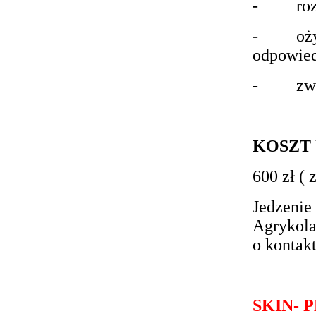
- rozbu
- ożywi
odpowied
- zwięk
KOSZT
600 zł ( 
Jedzenie
Agrykola
o kontak
SKIN- 