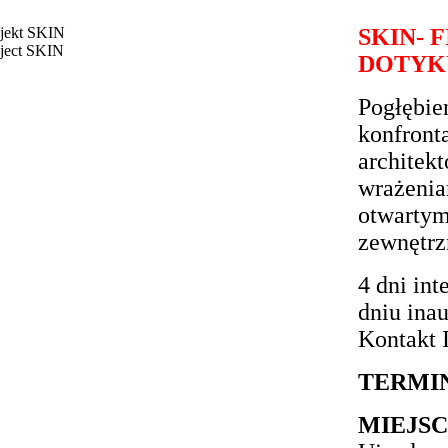
jekt SKIN
SKIN- 
ject SKIN
DOTYK
Pogłębie
konfront
architek
wrażenia
otwartym
zewnętrz
4 dni in
dniu ina
Kontakt 
TERMI
MIEJSC