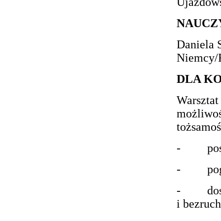
Ujazdow
NAUCZ
Daniela 
Niemcy/F
DLA K
Warsztat
możliwoś
tożsamoś
- posze
- pogłę
- doskon
i bezruch